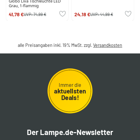
Globo Liva Tischleuchte LED
Grau, 1-flammig
41,78 €
24,18 €
UVP:
74,99 €
UVP:
44,99 €
alle Preisangaben inkl. 19% MwSt. zzgl.
Versandkosten
Immer die
aktuellsten
Deals!
Der Lampe.de-Newsletter