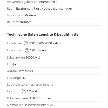
Verwendungsbereich:
Innenbereich
Raum:
Esszimmer , Flur , Küche , Wohnzimmer
Stilrichtung:
Modern
Bauform:
Konisch
Technische Daten Leuchte & Leuchtmittel
Lichtfarbe:
6000, 2700, 4500 Kelvin
Lichtstrom:
120 Lumen
Schaltzyklen:
10000 Mal
LED:
Ja
Anzahl Flammen:
1
Fassung:
LED
Leuchtmittel im Lieferumfang:
Ja
Leistung:
1.2 Watt
Ø Lebensdauer:
15000 Stunden
Nomineller Halbwertswinkel:
120