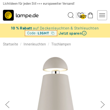
Lichtideen für jeden Stil +++ europaweiter Versand!
1827
10 % Rabatt
auf Deckenleuchten & Stehleuchten
Jetzt sparen
LIGHT
Code:
Startseite
/
Innenleuchten
/
Tischlampen