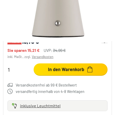
Globo Liva Tischleuchte LED Sandfarben, 1-
flammig
19,78 €
-43%
Sie sparen
15,21 €
UVP:
34,99 €
inkl. MwSt., zzgl.
Versandkosten
In den Warenkorb
Versandkostenfrei ab 99 € Bestellwert
versandfertig innerhalb von 4-8 Werktagen
inklusive Leuchtmittel