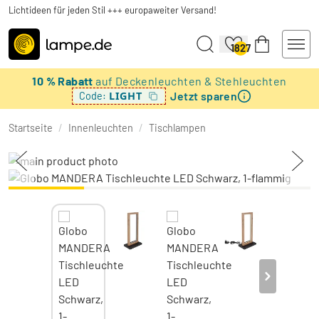
Lichtideen für jeden Stil +++ europaweiter Versand!
1827
10 % Rabatt
auf Deckenleuchten & Stehleuchten
Jetzt sparen
LIGHT
Code:
Startseite
/
Innenleuchten
/
Tischlampen