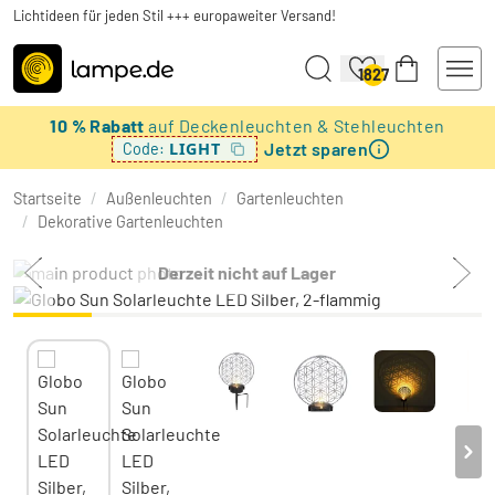
Lichtideen für jeden Stil +++ europaweiter Versand!
1827
10 % Rabatt
auf Deckenleuchten & Stehleuchten
Jetzt sparen
LIGHT
Code:
Startseite
/
Außenleuchten
/
Gartenleuchten
/
Dekorative Gartenleuchten
Derzeit nicht auf Lager