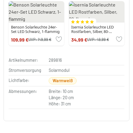
Benson Solarleuchte 24er-
Isernia Solarleuchte LED
Set LED Schwarz, 1-flammig
Rostfarben, Silber, 80-
flammig
109,99 €
34,99 €
UVP:
149,99 €
UVP:
49,99 €
Artikelnummer:
289816
Stromversorgung
Solarmodul
Lichtfarbe:
Warmweiß
Abmessungen:
Breite: 10 cm
Länge: 20 cm
Höhe: 31 cm