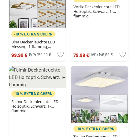
Vorlix Deckenleuchte LED
Holzoptik, Schwarz, 1-
flammig
-10 % EXTRA SICHERN
Bina Deckenleuchte LED
Messing, 1-flammig,
Fernbedienung
99,99 €
79,99 €
UVP:
159,99 €
UVP:
149,99 €
-10 % EXTRA SICHERN
Falmir Deckenleuchte LED
Holzoptik, Schwarz, 1-
flammig
-10 % EXTRA SICHERN
Tavlov Deckenpanel LED