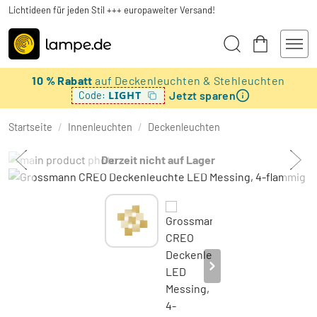
Lichtideen für jeden Stil +++ europaweiter Versand!
10 % Rabatt
auf Deckenleuchten & Stehleuchten
Jetzt sparen
LIGHT
Code:
Startseite
/
Innenleuchten
/
Deckenleuchten
Derzeit nicht auf Lager