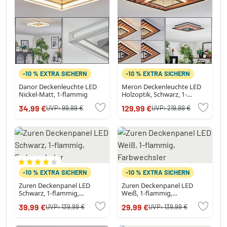
-10 % EXTRA SICHERN
-10 % EXTRA SICHERN
Danor Deckenleuchte LED
Meron Deckenleuchte LED
Nickel-Matt, 1-flammig
Holzoptik, Schwarz, 1-
flammig
34,99 €
129,99 €
UVP:
99,99 €
UVP:
219,99 €
-10 % EXTRA SICHERN
-10 % EXTRA SICHERN
Zuren Deckenpanel LED
Zuren Deckenpanel LED
Schwarz, 1-flammig,
Weiß, 1-flammig,
Farbwechsler
Farbwechsler
39,99 €
29,99 €
UVP:
139,99 €
UVP:
139,99 €