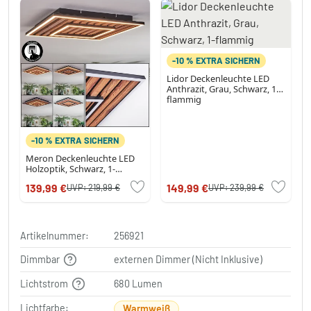
-10 % EXTRA SICHERN
Lidor Deckenleuchte LED
Anthrazit, Grau, Schwarz, 1-
flammig
-10 % EXTRA SICHERN
Meron Deckenleuchte LED
Holzoptik, Schwarz, 1-
flammig
139,99 €
149,99 €
UVP:
219,99 €
UVP:
239,99 €
Artikelnummer:
256921
Dimmbar
externen Dimmer (Nicht Inklusive)
Lichtstrom
680 Lumen
Lichtfarbe:
Warmweiß