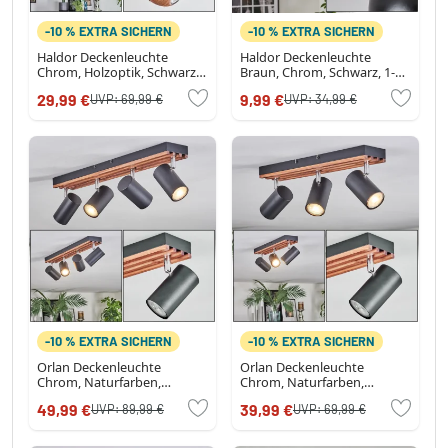
-10 % EXTRA SICHERN
-10 % EXTRA SICHERN
Haldor Deckenleuchte
Haldor Deckenleuchte
Chrom, Holzoptik, Schwarz,
Braun, Chrom, Schwarz, 1-
4-flammig
flammig
29,99 €
9,99 €
UVP:
69,99 €
UVP:
34,99 €
-10 % EXTRA SICHERN
-10 % EXTRA SICHERN
Orlan Deckenleuchte
Orlan Deckenleuchte
Chrom, Naturfarben,
Chrom, Naturfarben,
Schwarz, 4-flammig
Schwarz, 3-flammig
49,99 €
39,99 €
UVP:
89,99 €
UVP:
69,99 €