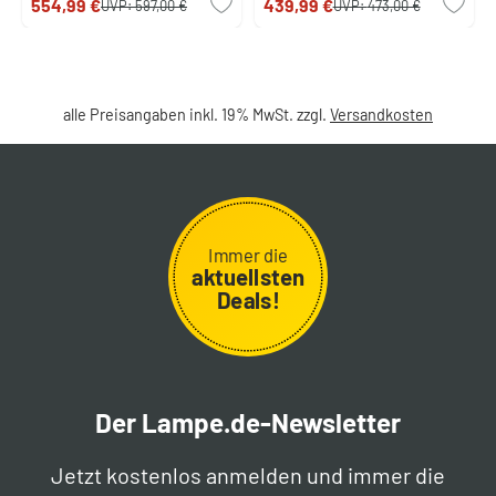
554,99 €
439,99 €
UVP:
597,00 €
UVP:
473,00 €
alle Preisangaben inkl. 19% MwSt. zzgl.
Versandkosten
Immer die
aktuellsten
Deals!
Der Lampe.de-Newsletter
Jetzt kostenlos anmelden und immer die