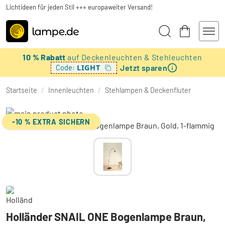
Lichtideen für jeden Stil +++ europaweiter Versand!
10 % Rabatt
auf Deckenleuchten & Stehleuchten
Jetzt sparen
LIGHT
Code:
Startseite
/
Innenleuchten
/
Stehlampen & Deckenfluter
-10 % EXTRA SICHERN
Holländer SNAIL ONE Bogenlampe Braun,