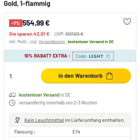
Gold, 1-flammig
554,99 €
-7%
Sie sparen
42,01 €
UVP:
597,00 €
inkl. MwSt., zzgl.
Versandkosten
,
kostenloser Versand
in DE
10% RABATT EXTRA
:
LIGHT
Code:
In den Warenkorb
kostenloser Versand
in DE
versandfertig innerhalb von 2-3 Wochen
Kein Leuchtmittel
im Lieferumfang enthalten.
Fassung :
E14