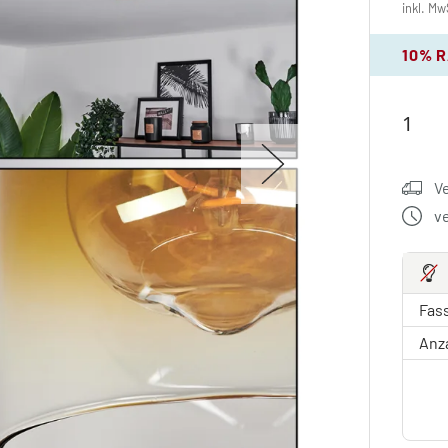
inkl. Mw
10% 
V
v
Fas
Anz