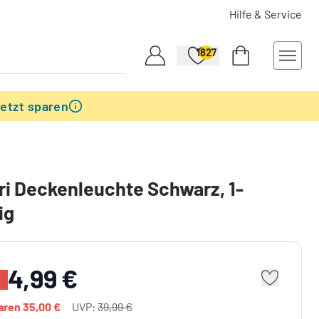
Hilfe & Service
1827
etzt sparen
i Deckenleuchte Schwarz, 1-
ig
4,99 €
%
paren
35,00 €
UVP:
39,99 €