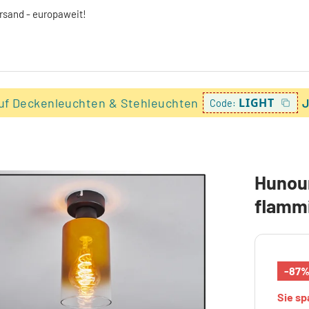
ersand - europaweit!
uf Deckenleuchten & Stehleuchten
LIGHT
J
Code:
Hunour
flamm
-87
Sie s