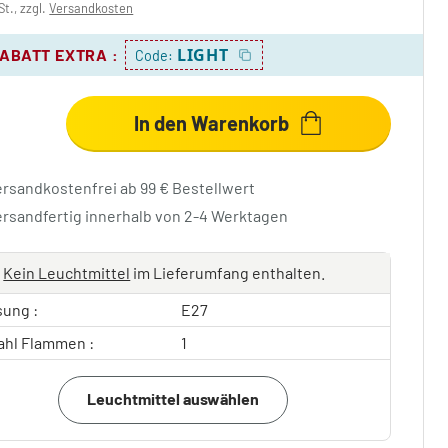
St., zzgl.
Versandkosten
LIGHT
RABATT EXTRA
:
Code:
In den Warenkorb
ersandkostenfrei ab 99 € Bestellwert
ersandfertig innerhalb von 2-4 Werktagen
Kein Leuchtmittel
im Lieferumfang enthalten.
sung :
E27
ahl Flammen :
1
Leuchtmittel auswählen