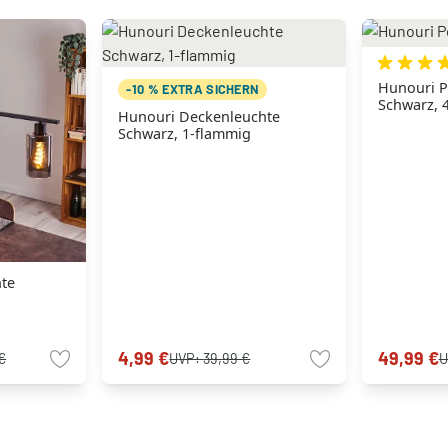
Hunouri P
-10 % EXTRA SICHERN
Schwarz, 
Hunouri Deckenleuchte
Schwarz, 1-flammig
te
4,99 €
49,99 €
€
UVP:
39,99 €
U