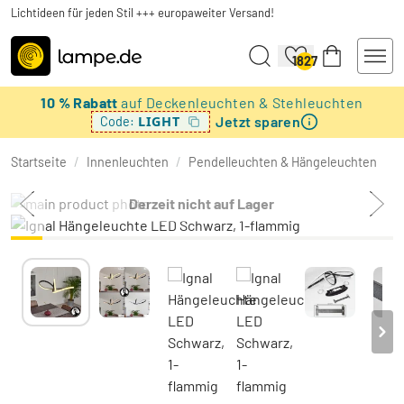
Lichtideen für jeden Stil +++ europaweiter Versand!
1827
10 % Rabatt
auf Deckenleuchten & Stehleuchten
Jetzt sparen
LIGHT
Code:
Startseite
/
Innenleuchten
/
Pendelleuchten & Hängeleuchten
Derzeit nicht auf Lager