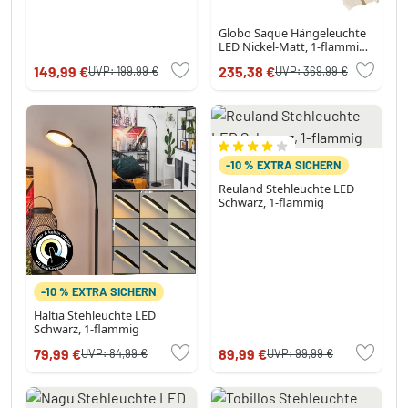
Globo Saque Hängeleuchte
LED Nickel-Matt, 1-flammig,
Fernbedienung
149,99 €
235,38 €
UVP:
199,99 €
UVP:
369,99 €
-10 % EXTRA SICHERN
Reuland Stehleuchte LED
Schwarz, 1-flammig
-10 % EXTRA SICHERN
Haltia Stehleuchte LED
Schwarz, 1-flammig
79,99 €
89,99 €
UVP:
84,99 €
UVP:
99,99 €