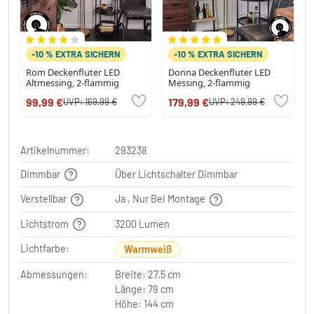
-10 % EXTRA SICHERN
-10 % EXTRA SICHERN
Rom Deckenfluter LED
Donna Deckenfluter LED
Altmessing, 2-flammig
Messing, 2-flammig
99,99 €
179,99 €
UVP:
169,99 €
UVP:
249,99 €
Artikelnummer:
293238
Dimmbar
Über Lichtschalter Dimmbar
Verstellbar
Ja , Nur Bei Montage
Lichtstrom
3200 Lumen
Lichtfarbe:
Warmweiß
Abmessungen:
Breite: 27.5 cm
Länge: 79 cm
Höhe: 144 cm