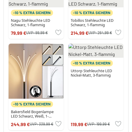
-10 % EXTRA SICHERN
-10 % EXTRA SICHERN
Nagu Stehleuchte LED
Tobillos Stehleuchte LED
Schwarz, 1-flammig
Schwarz, 1-flammig
79,99 €
214,99 €
UVP:
99,99 €
UVP:
264,99 €
-10 % EXTRA SICHERN
Uttorp Stehleuchte LED
Nickel-Matt, 3-flammig
-10 % EXTRA SICHERN
Bakersfield Bogenlampe
LED Schwarz, Weiß, 1-
flammig
244,99 €
119,99 €
UVP:
339,99 €
UVP:
199,99 €