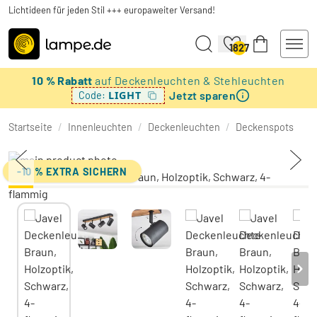
Lichtideen für jeden Stil +++ europaweiter Versand!
1827
10 % Rabatt
auf Deckenleuchten & Stehleuchten
Jetzt sparen
LIGHT
Code:
Startseite
/
Innenleuchten
/
Deckenleuchten
/
Deckenspots
-10 % EXTRA SICHERN