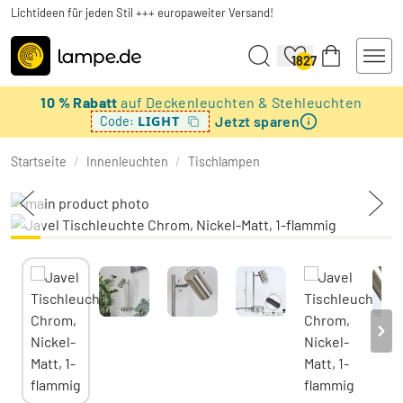
Lichtideen für jeden Stil +++ europaweiter Versand!
1827
10 % Rabatt
auf Deckenleuchten & Stehleuchten
Jetzt sparen
LIGHT
Code:
Startseite
/
Innenleuchten
/
Tischlampen