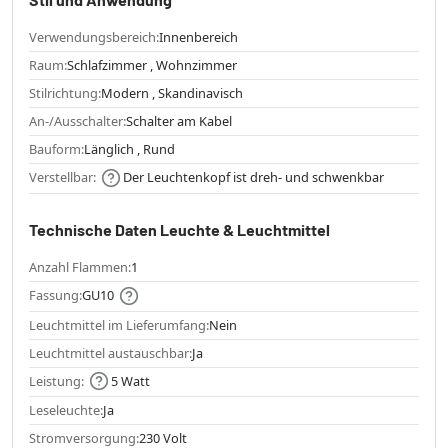
Verwendungsbereich:
Innenbereich
Raum:
Schlafzimmer , Wohnzimmer
Stilrichtung:
Modern , Skandinavisch
An-/Ausschalter:
Schalter am Kabel
Bauform:
Länglich , Rund
Verstellbar:
Der Leuchtenkopf ist dreh- und schwenkbar
Technische Daten Leuchte & Leuchtmittel
Anzahl Flammen:
1
Fassung:
GU10
Leuchtmittel im Lieferumfang:
Nein
Leuchtmittel austauschbar:
Ja
Leistung:
5 Watt
Leseleuchte:
Ja
Stromversorgung:
230 Volt