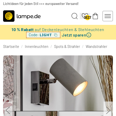
Lichtideen für jeden Stil +++ europaweiter Versand!
1827
10 % Rabatt
auf Deckenleuchten & Stehleuchten
Jetzt sparen
LIGHT
Code:
Startseite
/
Innenleuchten
/
Spots & Strahler
/
Wandstrahler