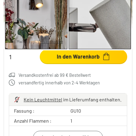
flammig
19,99 €
-33%
Sie sparen
10,00 €
UVP:
29,99 €
inkl. MwSt., zzgl.
Versandkosten
In den Warenkorb
Versandkostenfrei ab 99 € Bestellwert
versandfertig innerhalb von 2-4 Werktagen
Kein Leuchtmittel
im Lieferumfang enthalten.
Fassung :
GU10
Anzahl Flammen :
1