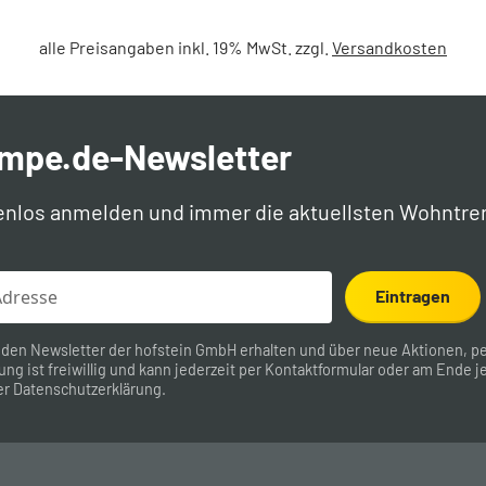
alle Preisangaben inkl. 19% MwSt. zzgl.
Versandkosten
ampe.de-Newsletter
enlos anmelden und immer die aktuellsten Wohntre
Eintragen
 den Newsletter der hofstein GmbH erhalten und über neue Aktionen, pe
ung ist freiwillig und kann jederzeit per
Kontaktformular
oder am Ende je
er
Datenschutzerklärung
.