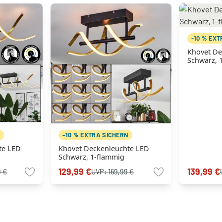
-10 % EX
Khovet De
Schwarz, 
N
-10 % EXTRA SICHERN
te LED
Khovet Deckenleuchte LED
Schwarz, 1-flammig
129,99 €
139,99 €
9 €
UVP:
169,99 €