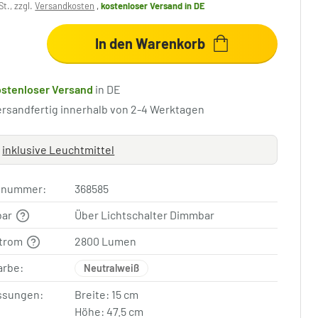
St., zzgl.
Versandkosten
,
kostenloser Versand
in DE
In den Warenkorb
ostenloser Versand
in DE
ersandfertig innerhalb von 2-4 Werktagen
inklusive Leuchtmittel
elnummer:
368585
bar
Über Lichtschalter Dimmbar
strom
2800 Lumen
arbe:
Neutralweiß
sungen:
Breite: 15 cm
Höhe: 47.5 cm