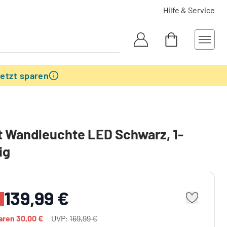
Hilfe & Service
etzt sparen
 Wandleuchte LED Schwarz, 1-
ig
139,99 €
paren
30,00 €
UVP:
169,99 €