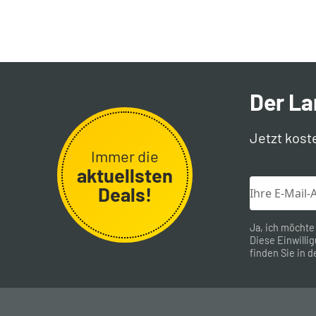
Der L
Jetzt kost
Immer die
aktuellsten
Deals!
Ja, ich möchte
Diese Einwillig
finden Sie in d