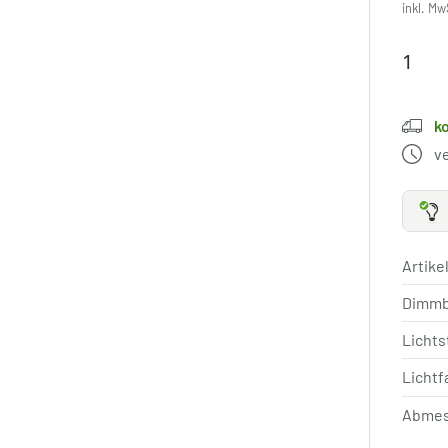
inkl. Mw
k
v
Artik
Dimm
Licht
Lichtf
Abmes