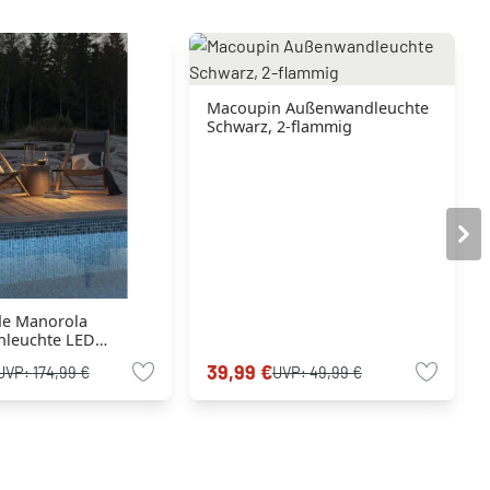
Macoupin Außenwandleuchte
Schwarz, 2-flammig
de Manorola
hleuchte LED
1-flammig
39,99 €
UVP:
174,99 €
UVP:
49,99 €