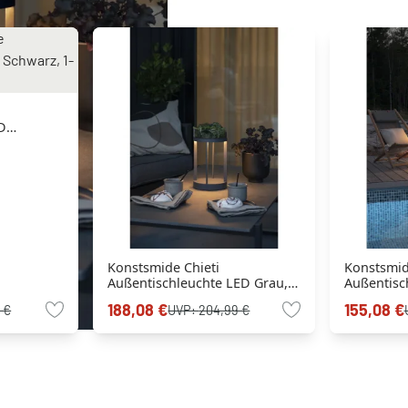
ED
Konstsmide Chieti
Konstsmi
Außentischleuchte LED Grau,
Außentisc
1-flammig
Schwarz, 
188,08 €
155,08 €
 €
UVP:
204,99 €