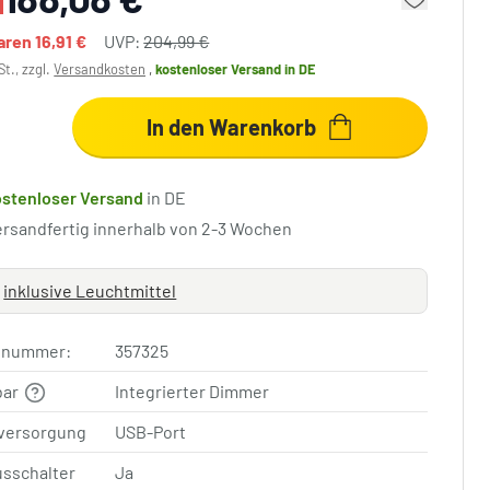
paren
16,91 €
UVP:
204,99 €
St., zzgl.
Versandkosten
,
kostenloser Versand
in DE
In den Warenkorb
ostenloser Versand
in DE
ersandfertig innerhalb von 2-3 Wochen
inklusive Leuchtmittel
elnummer:
357325
bar
Integrierter Dimmer
versorgung
USB-Port
usschalter
Ja