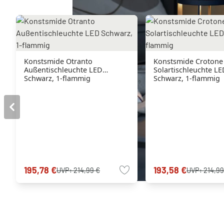
Konstsmide Otranto
Konstsmide Crotone
Außentischleuchte LED
Solartischleuchte L
Schwarz, 1-flammig
Schwarz, 1-flammig
195,78 €
193,58 €
UVP:
214,99 €
UVP:
214,99