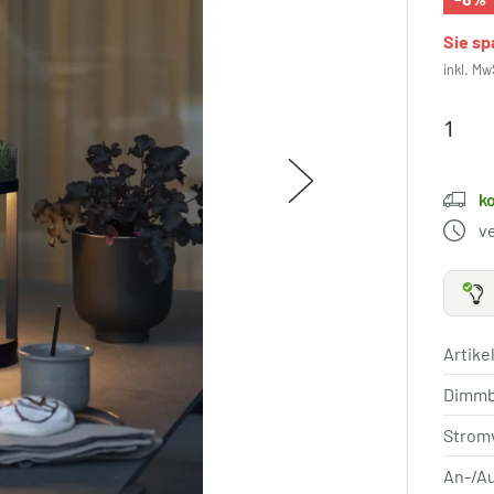
Sie s
inkl. Mw
k
v
Artik
Dimm
Strom
An-/A