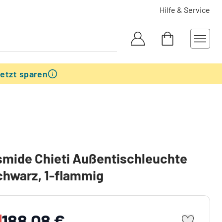
Hilfe & Service
etzt sparen
mide Chieti Außentischleuchte
hwarz, 1-flammig
188,08 €