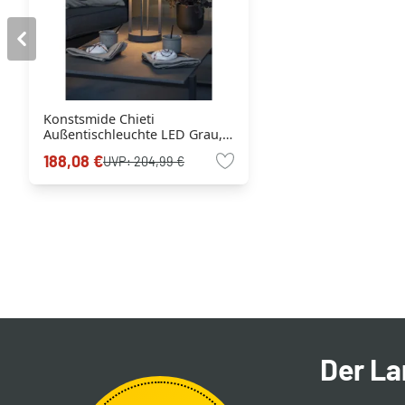
Konstsmide Chieti
Außentischleuchte LED Grau,
1-flammig
188,08 €
UVP:
204,99 €
Der L