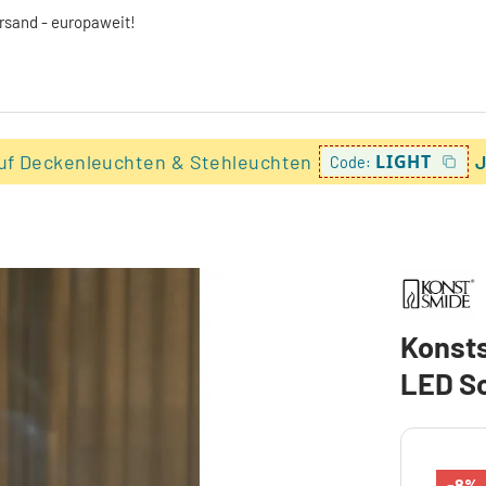
ersand - europaweit!
uf Deckenleuchten & Stehleuchten
LIGHT
J
Code:
Konsts
LED Sc
-8%