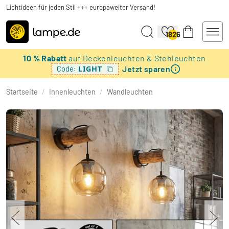
Lichtideen für jeden Stil +++ europaweiter Versand!
1826
10 % Rabatt
auf Deckenleuchten & Stehleuchten
Jetzt sparen
LIGHT
Code:
Startseite
/
Innenleuchten
/
Wandleuchten