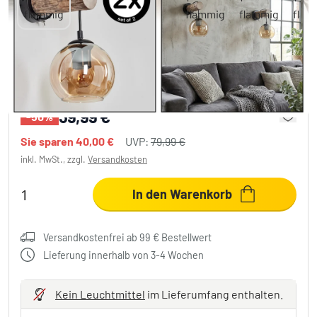
Koyoto Wandleuchte Glas 15 cm 2er Set
Naturfarben, Schwarz, 1-flammig
39,99 €
-50%
Sie sparen
40,00 €
UVP:
79,99 €
inkl. MwSt., zzgl.
Versandkosten
In den Warenkorb
Versandkostenfrei ab 99 € Bestellwert
Lieferung innerhalb von 3-4 Wochen
Kein Leuchtmittel
im Lieferumfang enthalten.