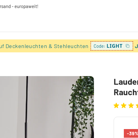
ersand - europaweit!
uf Deckenleuchten & Stehleuchten
LIGHT
J
Code:
Laude
Rauch
-39