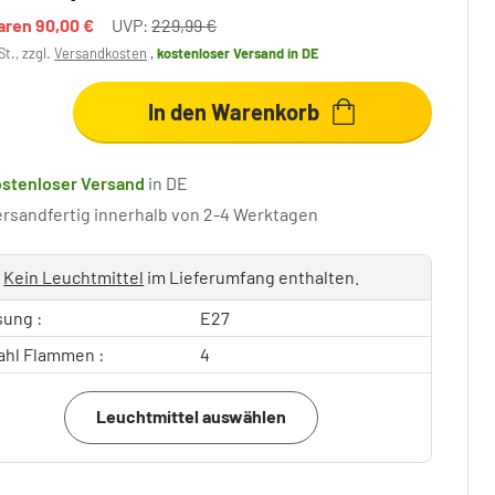
paren
90,00 €
UVP:
229,99 €
St., zzgl.
Versandkosten
,
kostenloser Versand
in DE
In den Warenkorb
ostenloser Versand
in DE
ersandfertig innerhalb von 2-4 Werktagen
Kein Leuchtmittel
im Lieferumfang enthalten.
sung :
E27
ahl Flammen :
4
Leuchtmittel auswählen