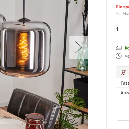
Sie s
inkl. Mw
k
v
Fas
Anz