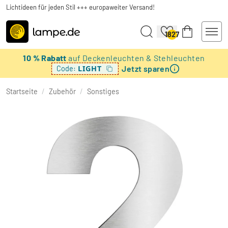
Lichtideen für jeden Stil +++ europaweiter Versand!
1827
10 % Rabatt
auf Deckenleuchten & Stehleuchten
Jetzt sparen
LIGHT
Code:
Startseite
/
Zubehör
/
Sonstiges