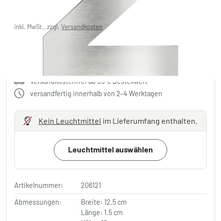
Sie sparen
10,00 €
UVP:
29,99 €
inkl. MwSt., zzgl.
Versandkosten
In den Warenkorb
Versandkostenfrei ab 99 € Bestellwert
versandfertig innerhalb von 2-4 Werktagen
Kein Leuchtmittel
im Lieferumfang enthalten.
Leuchtmittel auswählen
Artikelnummer:
206121
Abmessungen:
Breite: 12.5 cm
Länge: 1.5 cm