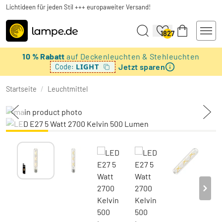
Lichtideen für jeden Stil +++ europaweiter Versand!
1827
10 % Rabatt
auf Deckenleuchten & Stehleuchten
Jetzt sparen
LIGHT
Code:
Startseite
/
Leuchtmittel