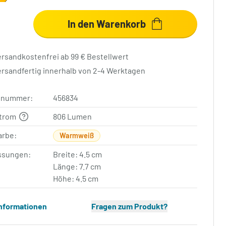
In den Warenkorb
ersandkostenfrei ab 99 € Bestellwert
ersandfertig innerhalb von 2-4 Werktagen
elnummer:
456834
strom
806 Lumen
arbe:
Warmweiß
sungen:
Breite: 4.5 cm
Länge: 7.7 cm
Höhe: 4.5 cm
Informationen
Fragen zum Produkt?