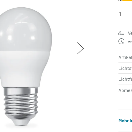
V
v
Artik
Licht
Lichtf
Abmes
Mehr 