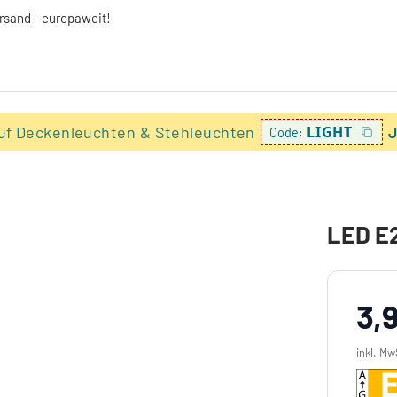
ersand - europaweit!
uf Deckenleuchten & Stehleuchten
LIGHT
J
Code:
LED E2
3,
inkl. Mw