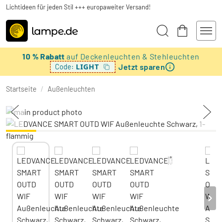
Lichtideen für jeden Stil +++ europaweiter Versand!
10 % Rabatt
auf Deckenleuchten & Stehleuchten
Jetzt sparen
LIGHT
Code:
Startseite
/
Außenleuchten