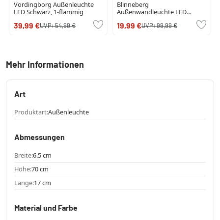
Vordingborg Außenleuchte
Blinneberg
LED Schwarz, 1-flammig
Außenwandleuchte LED
Nickel-Matt, 2-flammig
39,99 €
19,99 €
UVP:
54,99 €
UVP:
99,99 €
Mehr Informationen
Art
Produktart:
Außenleuchte
Abmessungen
Breite:
6.5 cm
Höhe:
70 cm
Länge:
17 cm
Material und Farbe