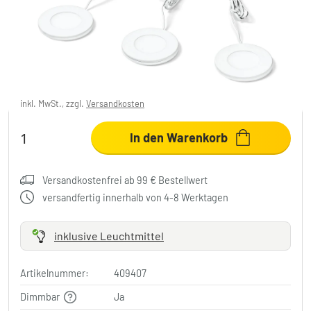
LEDVANCE Undercabinet Unterbauleuchte
Weiß, 1-flammig
39,95 €
inkl. MwSt., zzgl.
Versandkosten
In den Warenkorb
Versandkostenfrei ab 99 € Bestellwert
versandfertig innerhalb von 4-8 Werktagen
inklusive Leuchtmittel
Artikelnummer:
409407
Dimmbar
Ja