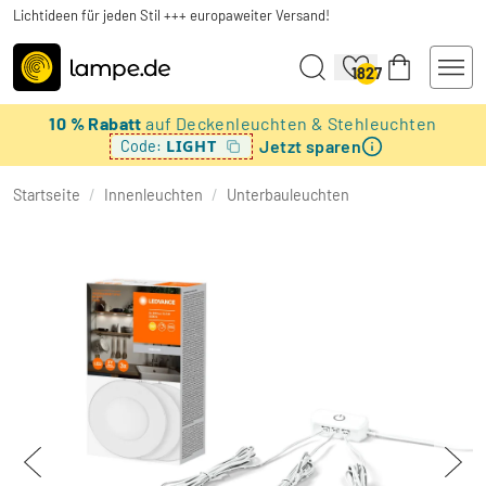
Lichtideen für jeden Stil +++ europaweiter Versand!
1827
10 % Rabatt
auf Deckenleuchten & Stehleuchten
Jetzt sparen
LIGHT
Code:
Startseite
/
Innenleuchten
/
Unterbauleuchten