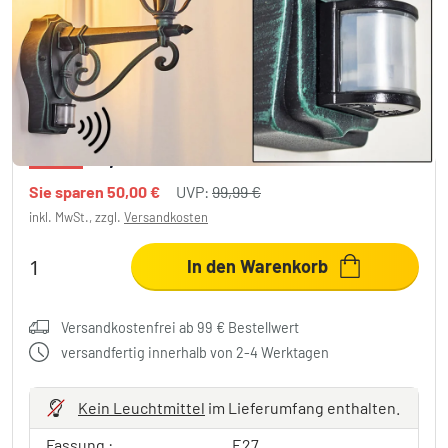
Lentua Außenwandleuchte Grün, Schwarz,
1-flammig, Bewegungsmelder
7 Bewertungen
49,99 €
-50%
Sie sparen
50,00 €
UVP:
99,99 €
inkl. MwSt., zzgl.
Versandkosten
In den Warenkorb
Versandkostenfrei ab 99 € Bestellwert
versandfertig innerhalb von 2-4 Werktagen
Kein Leuchtmittel
im Lieferumfang enthalten.
Fassung :
E27