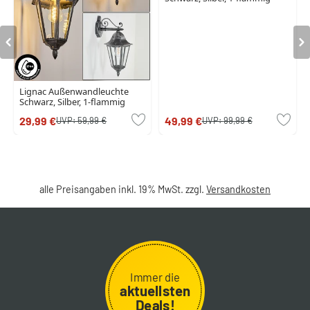
Lignac Außenwandleuchte
Schwarz, Silber, 1-flammig
29,99 €
49,99 €
UVP:
59,99 €
UVP:
99,99 €
alle Preisangaben inkl. 19% MwSt. zzgl.
Versandkosten
Immer die
aktuellsten
Deals!