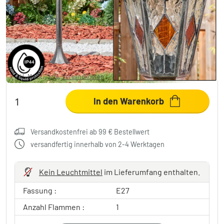
Lignac Wegeleuchte Schwarz, Silber, 1-
flammig
49,99 €
-44%
Sie sparen
40,00 €
UVP:
89,99 €
inkl. MwSt., zzgl.
Versandkosten
In den Warenkorb
Versandkostenfrei ab 99 € Bestellwert
versandfertig innerhalb von 2-4 Werktagen
Kein Leuchtmittel
im Lieferumfang enthalten.
Fassung :
E27
Anzahl Flammen :
1