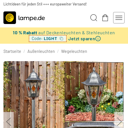
Lichtideen für jeden Stil +++ europaweiter Versand!
10 % Rabatt
auf Deckenleuchten & Stehleuchten
Jetzt sparen
LIGHT
Code:
Startseite
/
Außenleuchten
/
Wegeleuchten