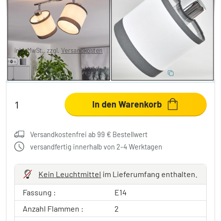
17,99 €
-64%
Sie sparen
32,00 €
UVP:
49,99 €
inkl. MwSt., zzgl.
Versandkosten
10% RABATT EXTRA
:
LIGHT
Code:
In den Warenkorb
Versandkostenfrei ab 99 € Bestellwert
versandfertig innerhalb von 2-4 Werktagen
Kein Leuchtmittel
im Lieferumfang enthalten.
Fassung :
E14
Anzahl Flammen :
2