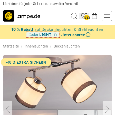
Lichtideen für jeden Stil +++ europaweiter Versand!
1827
10 % Rabatt
auf Deckenleuchten & Stehleuchten
Jetzt sparen
LIGHT
Code:
Startseite
/
Innenleuchten
/
Deckenleuchten
-10 % EXTRA SICHERN