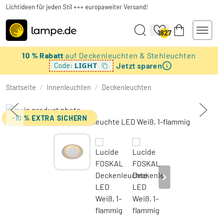
Lichtideen für jeden Stil +++ europaweiter Versand!
1827
10 % Rabatt
auf Deckenleuchten & Stehleuchten
Jetzt sparen
LIGHT
Code:
Startseite
/
Innenleuchten
/
Deckenleuchten
-10 % EXTRA SICHERN