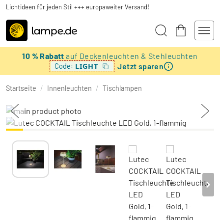
Lichtideen für jeden Stil +++ europaweiter Versand!
10 % Rabatt
auf Deckenleuchten & Stehleuchten
Jetzt sparen
LIGHT
Code:
Startseite
/
Innenleuchten
/
Tischlampen