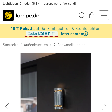
Lichtideen für jeden Stil +++ europaweiter Versand!
10 % Rabatt
auf Deckenleuchten & Stehleuchten
Jetzt sparen
LIGHT
Code:
Startseite
/
Außenleuchten
/
Außenwandleuchten