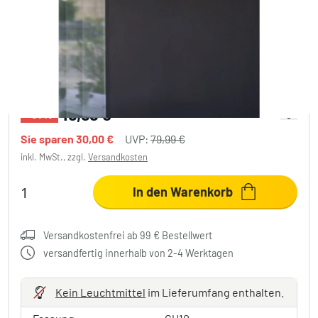
Lutec Lampen RAN Außenwandleuchte
Verzinkt, 2-flammig
49,99 €
-37%
Sie sparen
30,00 €
UVP:
79,99 €
inkl. MwSt., zzgl.
Versandkosten
In den Warenkorb
Versandkostenfrei ab 99 € Bestellwert
versandfertig innerhalb von 2-4 Werktagen
Kein Leuchtmittel
im Lieferumfang enthalten.