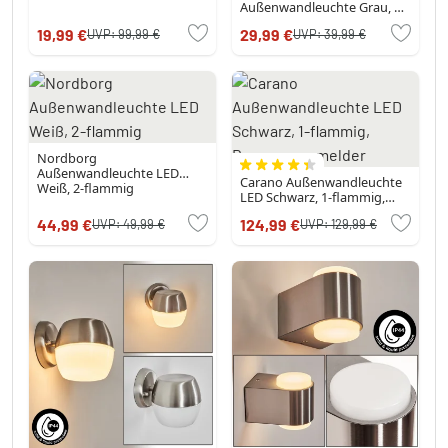
Außenwandleuchte Grau, 1-
flammig
19,99 €
29,99 €
UVP:
99,99 €
UVP:
39,99 €
Nordborg
Außenwandleuchte LED
Carano Außenwandleuchte
Weiß, 2-flammig
LED Schwarz, 1-flammig,
Bewegungsmelder
44,99 €
124,99 €
UVP:
49,99 €
UVP:
129,99 €