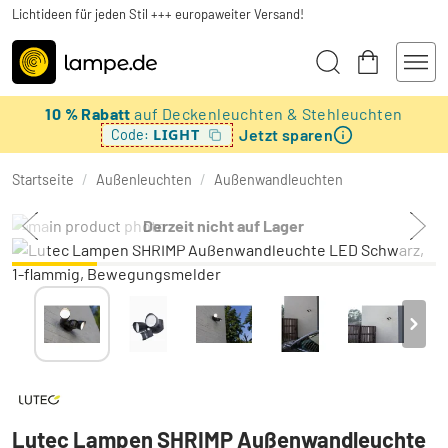
Lichtideen für jeden Stil +++ europaweiter Versand!
10 % Rabatt
auf Deckenleuchten & Stehleuchten
Jetzt sparen
LIGHT
Code:
Startseite
/
Außenleuchten
/
Außenwandleuchten
Derzeit nicht auf Lager
Lutec Lampen SHRIMP Außenwandleuchte