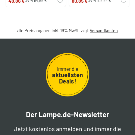
48,86 €
80,85 €
UVP:
64,99 €
UVP:
109,99 €
alle Preisangaben inkl. 19% MwSt. zzgl.
Versandkosten
Immer die
aktuellsten
Deals!
Der Lampe.de-Newsletter
Jetzt kostenlos anmelden und immer die