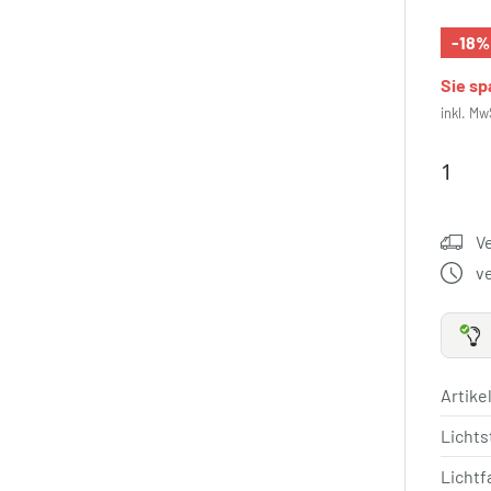
-18%
Sie s
inkl. Mw
V
v
Artik
Licht
Lichtf