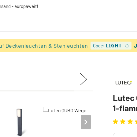
ersand - europaweit!
uf Deckenleuchten & Stehleuchten
LIGHT
J
Code:
Lutec 
1-fla