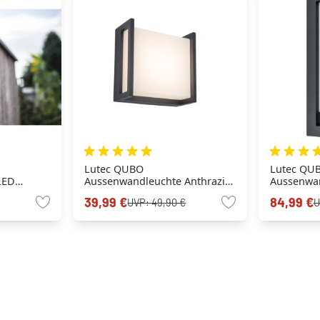
Lutec QUBO
Lutec QU
LED
Aussenwandleuchte Anthrazit,
Aussenwa
1-flammig
Anthrazit,
39,99 €
84,99 €
UVP:
49,90 €
U