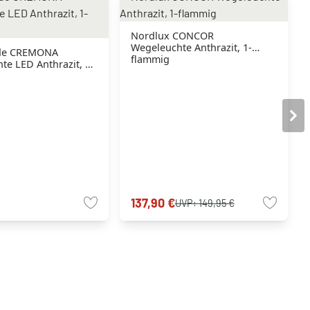
Nordlux CONCOR
Wegeleuchte Anthrazit, 1-
de CREMONA
flammig
te LED Anthrazit, 1-
137,90 €
UVP:
149,95 €