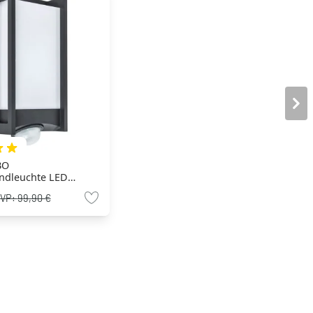
BO
ndleuchte LED
 1-flammig
VP:
99,90 €