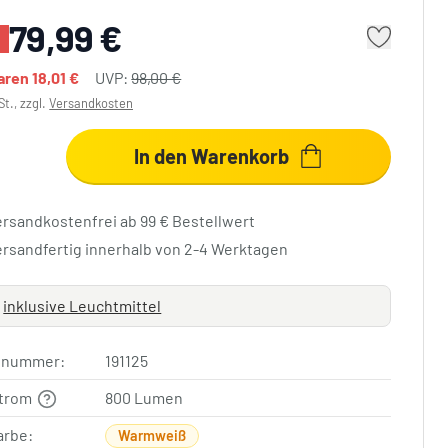
79,99 €
paren
18,01 €
UVP:
98,00 €
St., zzgl.
Versandkosten
In den Warenkorb
ersandkostenfrei ab 99 € Bestellwert
ersandfertig innerhalb von 2-4 Werktagen
inklusive Leuchtmittel
elnummer:
191125
strom
800 Lumen
arbe:
Warmweiß