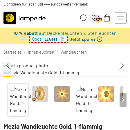
Lichtideen für jeden Stil +++ europaweiter Versand!
1827
10 % Rabatt
auf Deckenleuchten & Stehleuchten
Jetzt sparen
LIGHT
Code:
Startseite
/
Innenleuchten
/
Wandleuchten
Mezia Wandleuchte Gold, 1-flammig