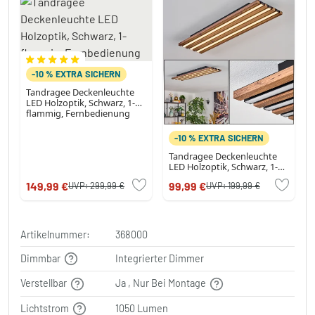
-10 % EXTRA SICHERN
Tandragee Deckenleuchte
LED Holzoptik, Schwarz, 1-
flammig, Fernbedienung
-10 % EXTRA SICHERN
Tandragee Deckenleuchte
LED Holzoptik, Schwarz, 1-
flammig
149,99 €
99,99 €
UVP:
299,99 €
UVP:
199,99 €
Artikelnummer:
368000
Dimmbar
Integrierter Dimmer
Verstellbar
Ja , Nur Bei Montage
Lichtstrom
1050 Lumen