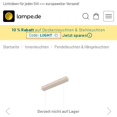
Lichtideen für jeden Stil +++ europaweiter Versand!
10 % Rabatt
auf Deckenleuchten & Stehleuchten
Jetzt sparen
LIGHT
Code:
Startseite
/
Innenleuchten
/
Pendelleuchten & Hängeleuchten
Derzeit nicht auf Lager