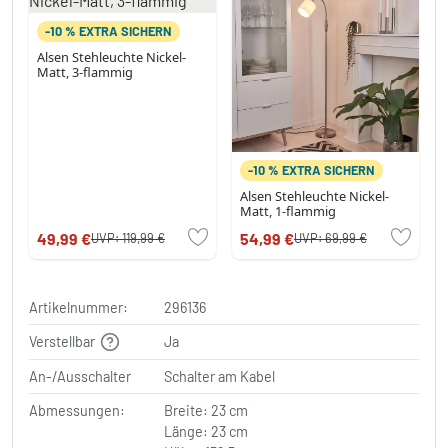
-10 % EXTRA SICHERN
Alsen Stehleuchte Nickel-
Matt, 3-flammig
-10 % EXTRA SICHERN
Alsen Stehleuchte Nickel-
Matt, 1-flammig
49,99 €
54,99 €
UVP:
119,99 €
UVP:
69,99 €
Artikelnummer:
296136
Verstellbar
Ja
An-/Ausschalter
Schalter am Kabel
Abmessungen:
Breite: 23 cm
Länge: 23 cm