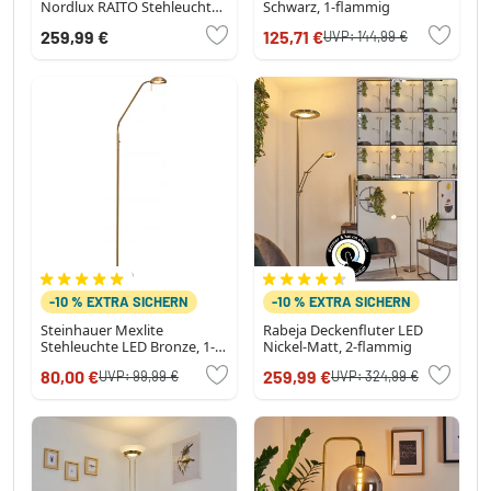
Nordlux RAITO Stehleuchte
Schwarz, 1-flammig
Weiß, 1-flammig
259,99 €
125,71 €
UVP:
144,99 €
-10 % EXTRA SICHERN
-10 % EXTRA SICHERN
Steinhauer Mexlite
Rabeja Deckenfluter LED
Stehleuchte LED Bronze, 1-
Nickel-Matt, 2-flammig
flammig
80,00 €
259,99 €
UVP:
99,99 €
UVP:
324,99 €