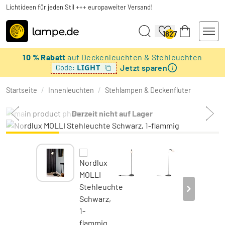
Lichtideen für jeden Stil +++ europaweiter Versand!
1827
10 % Rabatt
auf Deckenleuchten & Stehleuchten
Jetzt sparen
LIGHT
Code:
Startseite
/
Innenleuchten
/
Stehlampen & Deckenfluter
Derzeit nicht auf Lager