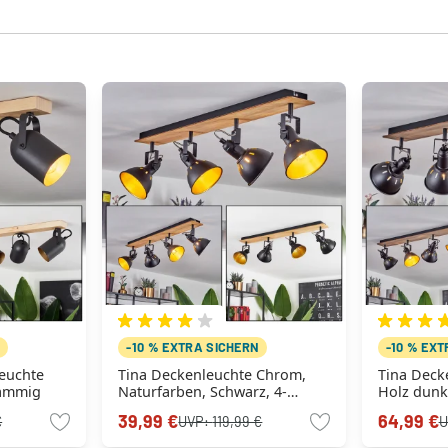
N
-10 % EXTRA SICHERN
-10 % EX
euchte
Tina Deckenleuchte Chrom,
Tina Deck
lammig
Naturfarben, Schwarz, 4-
Holz dunke
flammig
flammig
39,99 €
64,99 €
€
UVP:
119,99 €
U