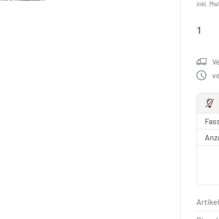
inkl. Mw
V
v
Fas
Anz
Artik