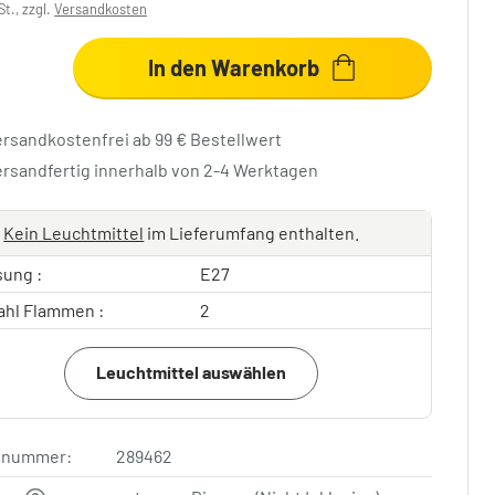
St., zzgl.
Versandkosten
In den Warenkorb
ersandkostenfrei ab 99 € Bestellwert
ersandfertig innerhalb von 2-4 Werktagen
Kein Leuchtmittel
im Lieferumfang enthalten.
sung :
E27
ahl Flammen :
2
Leuchtmittel auswählen
elnummer:
289462