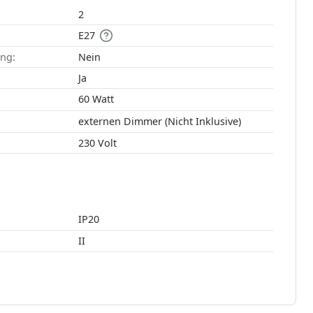
2
E27
ang:
Nein
:
Ja
60 Watt
externen Dimmer (Nicht Inklusive)
230 Volt
IP20
II