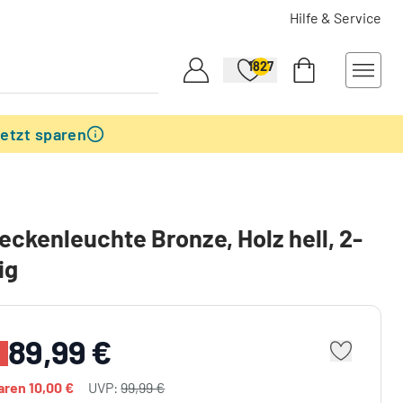
Hilfe & Service
1827
etzt sparen
eckenleuchte Bronze, Holz hell, 2-
ig
89,99 €
paren
10,00 €
UVP:
99,99 €