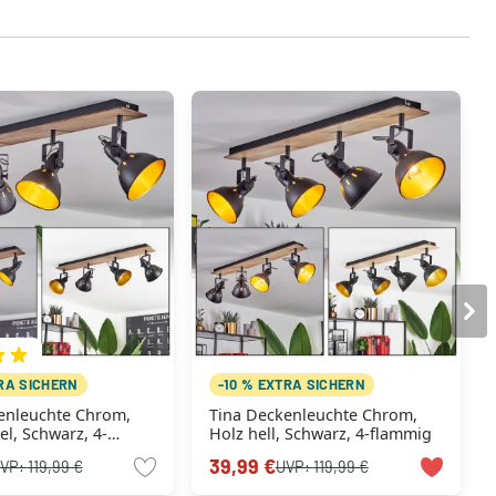
TRA SICHERN
-10 % EXTRA SICHERN
enleuchte Chrom,
Tina Deckenleuchte Chrom,
l, Schwarz, 4-
Holz hell, Schwarz, 4-flammig
39,99 €
VP:
119,99 €
UVP:
119,99 €