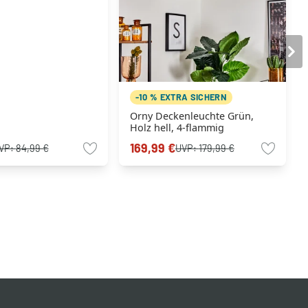
-10 % EXTRA SICHERN
Orny Deckenleuchte Grün,
Holz hell, 4-flammig
169,99 €
VP:
84,99 €
UVP:
179,99 €