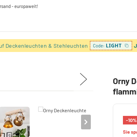
ersand - europaweit!
uf Deckenleuchten & Stehleuchten
LIGHT
J
Code:
Orny D
flamm
-10%
Sie s