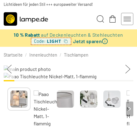
Lichtideen für jeden Stil +++ europaweiter Versand!
10 % Rabatt
auf Deckenleuchten & Stehleuchten
Jetzt sparen
LIGHT
Code:
Startseite
/
Innenleuchten
/
Tischlampen