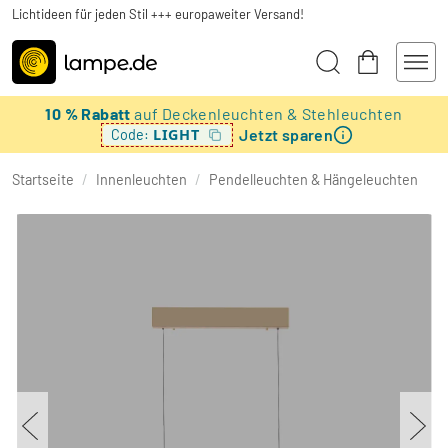
Lichtideen für jeden Stil +++ europaweiter Versand!
10 % Rabatt
auf Deckenleuchten & Stehleuchten
Jetzt sparen
LIGHT
Code:
Startseite
/
Innenleuchten
/
Pendelleuchten & Hängeleuchten