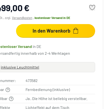
499,00 €
St., zzgl.
Versandkosten
,
kostenloser Versand
in DE
In den Warenkorb
ostenloser Versand
in DE
ersandfertig innerhalb von 2-4 Werktagen
inklusive Leuchtmittel
elnummer:
473582
bar
Fernbedienung (inklusive)
llbar
Ja , Die Höhe ist beliebig verstellbar.
ffekte
Lichteffekt auf dem Tisch