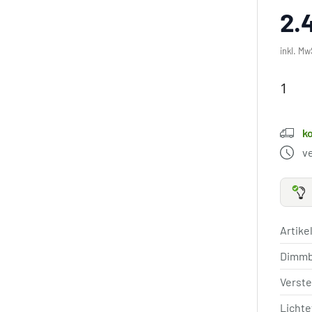
2.
inkl. Mw
k
v
Artik
Dimm
Verste
Lichte