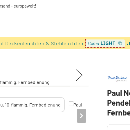
ersand - europaweit!
uf Deckenleuchten & Stehleuchten
LIGHT
J
Code:
Paul N
Pendel
Fernb