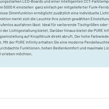
stungsstarken LED-Boards und einer intelligenten CCT-Farbtempe
5000 K einstellen  ganz einfach per mitgelieferter Funk-Fern
ose Dimmfunktion ermöglicht zusätzlich eine individuelle Licht
ktion merkt sich die Leuchte Ihre zuletzt gewählten Einstellung
tufenlos ausfahren lässt  ideal für variierende Tischgrößen oder
i der Lichtgestaltung bietet. Darüber hinaus bietet die PURE In
ngseinstellung auf Knopfdruck direkt abruft. Der hohe Farbwiede
it der PURE Infinity erhalten Sie eine moderne Pendelleuchte,
urchdachte Funktionen, hohen Bedienkomfort und maximale Lichtqu
ll erleben möchten.