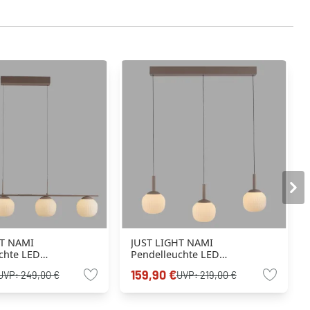
HT NAMI
JUST LIGHT NAMI
chte LED
Pendelleuchte LED
n, 4-flammig
Sandfarben, 3-flammig
159,90 €
UVP:
249,00 €
UVP:
219,00 €