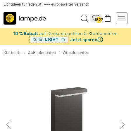
Lichtideen für jeden Stil +++ europaweiter Versand!
1827
10 % Rabatt
auf Deckenleuchten & Stehleuchten
Jetzt sparen
LIGHT
Code:
Startseite
/
Außenleuchten
/
Wegeleuchten