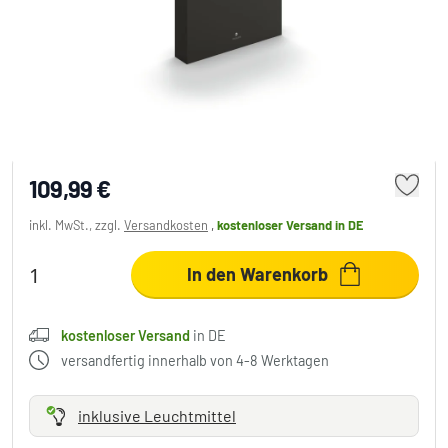
Philips Bustan Wegeleuchte LED Anthrazit,
1-flammig
109,99 €
inkl. MwSt., zzgl.
Versandkosten
,
kostenloser Versand
in DE
In den Warenkorb
kostenloser Versand
in DE
versandfertig innerhalb von 4-8 Werktagen
inklusive Leuchtmittel