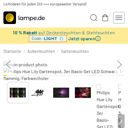
Lichtideen für jeden Stil +++ europaweiter Versand!
10 % Rabatt
auf Deckenleuchten & Stehleuchten
Jetzt sparen
LIGHT
Code:
Startseite
/
Außenleuchten
/
Gartenleuchten