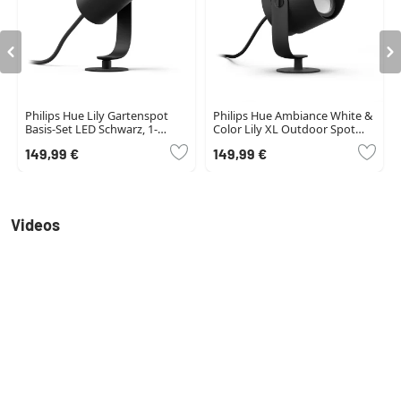
Philips Hue Lily Gartenspot
Philips Hue Ambiance White &
Basis-Set LED Schwarz, 1-
Color Lily XL Outdoor Spot
flammig, Farbwechsler
Erweiterung LED Schwarz, 1-
149,99 €
149,99 €
flammig, Farbwechsler
Videos