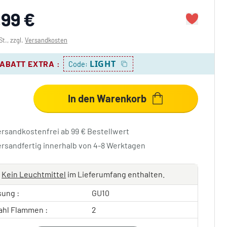
,99 €
St., zzgl.
Versandkosten
LIGHT
RABATT EXTRA
:
Code:
In den Warenkorb
ersandkostenfrei ab 99 € Bestellwert
ersandfertig innerhalb von 4-8 Werktagen
Kein Leuchtmittel
im Lieferumfang enthalten.
sung :
GU10
ahl Flammen :
2