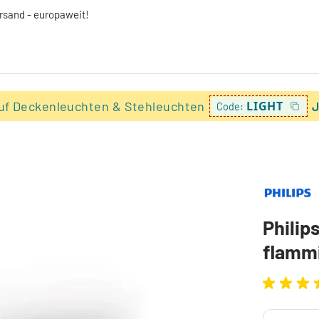
ersand - europaweit!
uf Deckenleuchten & Stehleuchten
LIGHT
J
Code:
Philip
flamm