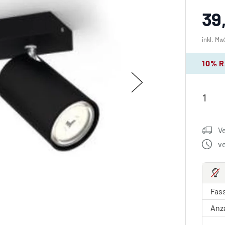
39
inkl. Mw
10% 
V
v
Fas
Anz