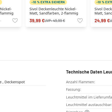
N
-10 % EXTRA SICHERN
-10 % EX
Nickel-
Sivol Deckenleuchte Nickel-
Sivol Deck
-flammig
Matt, Sandfarben, 2-flammig
Matt, San
39,99 €
24,99 €
€
UVP:
49,99 €
U
Technische Daten Leu
Deckenleuchte , Deckenspot
Anzahl Flammen:
Fassung:
Leuchtmittel im Lieferumf
Leuchtmittel austauschbar