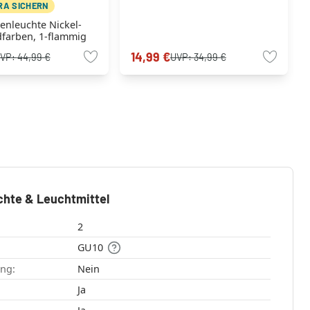
TRA SICHERN
enleuchte Nickel-
dfarben, 1-flammig
14,99 €
VP:
44,99 €
UVP:
34,99 €
chte & Leuchtmittel
2
GU10
ang:
Nein
:
Ja