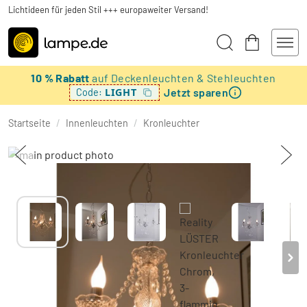
Lichtideen für jeden Stil +++ europaweiter Versand!
10 % Rabatt
auf Deckenleuchten & Stehleuchten
Jetzt sparen
LIGHT
Code:
Startseite
/
Innenleuchten
/
Kronleuchter