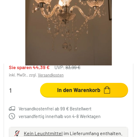
Reality LÜSTER Kronleuchter Chrom, 3-
flammig
39,60 €
-52%
Sie sparen
44,39 €
UVP:
83,99 €
inkl. MwSt., zzgl.
Versandkosten
In den Warenkorb
Versandkostenfrei ab 99 € Bestellwert
versandfertig innerhalb von 4-8 Werktagen
Kein Leuchtmittel
im Lieferumfang enthalten.