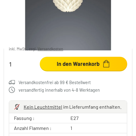
Reality TILIA Pendelleuchte Weiß, 1-
flammig
38,60 €
-34%
Sie sparen
20,39 €
UVP:
58,99 €
inkl. MwSt., zzgl.
Versandkosten
In den Warenkorb
Versandkostenfrei ab 99 € Bestellwert
versandfertig innerhalb von 4-8 Werktagen
Kein Leuchtmittel
im Lieferumfang enthalten.
Fassung :
E27
Anzahl Flammen :
1