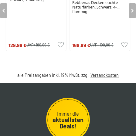
Rebbenas Deckenleuchte
Naturfarben, Schwarz, 4-
flammig
129,99 €
169,99 €
UVP:
189,99 €
UVP:
199,99 €
alle Preisangaben inkl. 19% MwSt. zzgl.
Versandkosten
Immer die
aktuellsten
Deals!