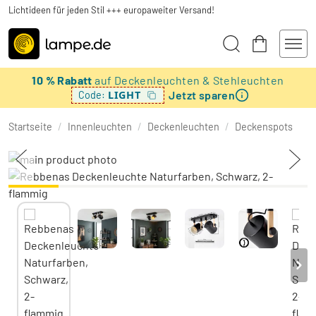
Lichtideen für jeden Stil +++ europaweiter Versand!
10 % Rabatt
auf Deckenleuchten & Stehleuchten
Jetzt sparen
LIGHT
Code:
Startseite
/
Innenleuchten
/
Deckenleuchten
/
Deckenspots