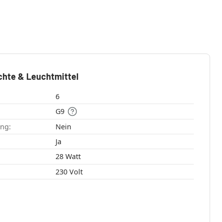
chte & Leuchtmittel
6
G9
ang:
Nein
:
Ja
28 Watt
230 Volt