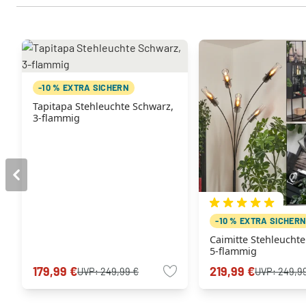
-10 % EXTRA SICHERN
Tapitapa Stehleuchte Schwarz,
3-flammig
-10 % EXTRA SICHER
Caimitte Stehleuchte
5-flammig
179,99 €
219,99 €
UVP:
249,99 €
UVP:
249,9