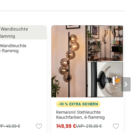
 Wandleuchte
2-flammig
-10 % EXTRA SICHERN
Remaisnil Stehleuchte
Rauchfarben, 6-flammig
149,99 €
VP:
49,99 €
UVP:
219,99 €