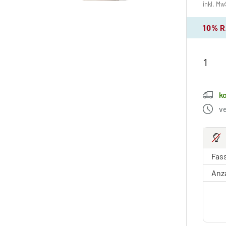
inkl. Mw
10% 
k
v
Fas
Anz