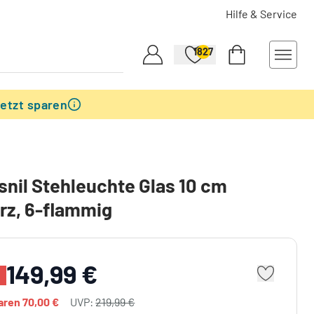
Hilfe & Service
1827
etzt sparen
nil Stehleuchte Glas 10 cm
rz, 6-flammig
149,99 €
paren
70,00 €
UVP:
219,99 €