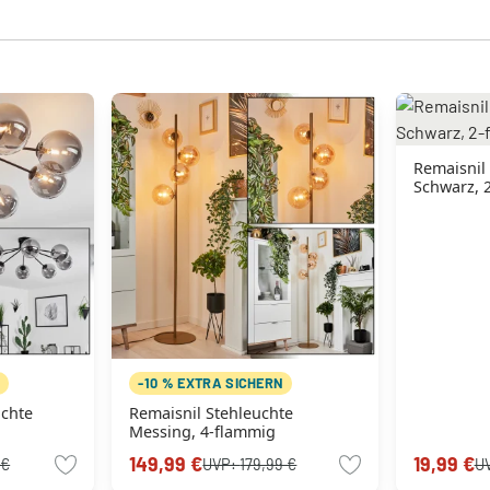
Remaisnil
Schwarz, 
N
-10 % EXTRA SICHERN
uchte
Remaisnil Stehleuchte
Messing, 4-flammig
149,99 €
19,99 €
 €
UVP:
179,99 €
U