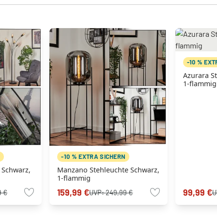
-10 % EX
Azurara S
1-flammig
N
-10 % EXTRA SICHERN
 Schwarz,
Manzano Stehleuchte Schwarz,
1-flammig
159,99 €
99,99 €
9 €
UVP:
249,99 €
U