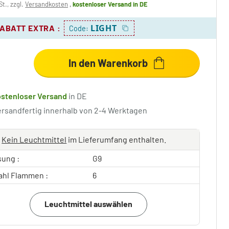
St., zzgl.
Versandkosten
,
kostenloser Versand
in DE
LIGHT
RABATT EXTRA
:
Code:
In den Warenkorb
ostenloser Versand
in DE
ersandfertig innerhalb von 2-4 Werktagen
Kein Leuchtmittel
im Lieferumfang enthalten.
sung :
G9
ahl Flammen :
6
Leuchtmittel auswählen