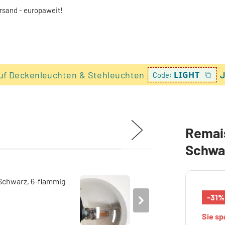
ersand - europaweit!
uf Deckenleuchten & Stehleuchten
LIGHT
J
Code:
Remais
Schwa
-31%
Sie s