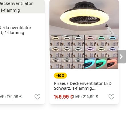
eckenventilator
tt, 1-flammig
-10%
Piraeus Deckenventilator LED
Schwarz, 1-flammig,
Fernbedienung, Farbwechsler
149,99 €
VP:
179,99 €
UVP:
214,99 €