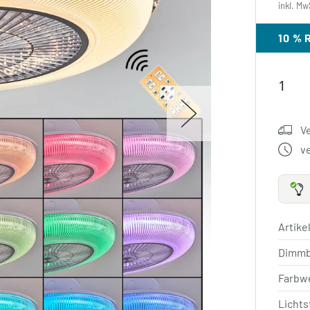
inkl. Mw
10 %
V
v
Artik
Dimm
Farbw
Licht