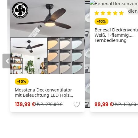
-10%
Benesal Deckenventi
Weiß, 1-flammig,
Fernbedienung
-10%
Mosstena Deckenventilator
mit Beleuchtung LED Holz
dunkel, Schwarz, 1-flammig,
139,99 €
99,99 €
UVP:
279,99 €
UVP:
149,99 
Fernbedienung