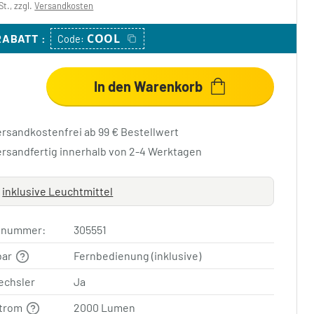
St., zzgl.
Versandkosten
COOL
 RABATT
:
Code:
In den Warenkorb
ersandkostenfrei ab 99 € Bestellwert
ersandfertig innerhalb von 2-4 Werktagen
inklusive Leuchtmittel
elnummer:
305551
bar
Fernbedienung (inklusive)
echsler
Ja
strom
2000 Lumen