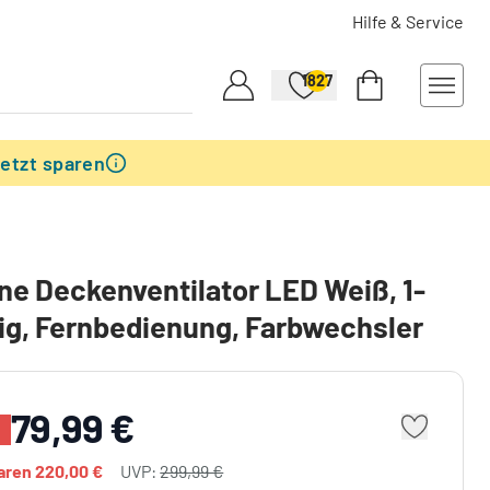
Hilfe & Service
1827
etzt sparen
ne Deckenventilator LED Weiß, 1-
g, Fernbedienung, Farbwechsler
79,99 €
%
paren
220,00 €
UVP:
299,99 €