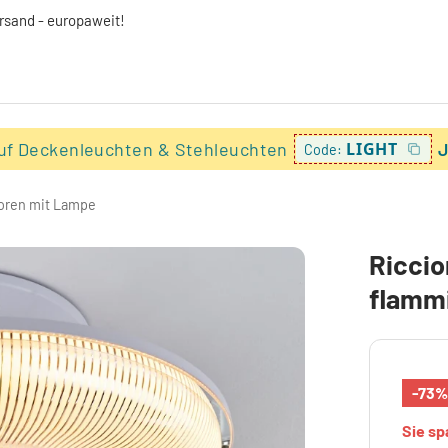
ersand - europaweit!
uf Deckenleuchten & Stehleuchten
LIGHT
J
Code:
oren mit Lampe
Riccio
flammi
-73
Sie s