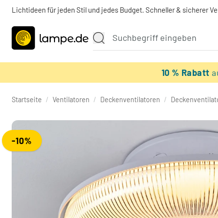
Lichtideen für jeden Stil und jedes Budget. Schneller & sicherer V
10 % Rabatt
a
Startseite
/
Ventilatoren
/
Deckenventilatoren
/
Deckenventilat
-10%