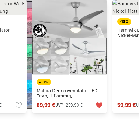
-10%
lator
Hamnvik D
Nickel-Ma
-10%
Malloa Deckenventilator LED
Titan, 1-flammig,
Fernbedienung
69,99 €
59,99 €
€
UVP:
259,99 €
U