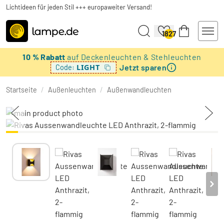
Lichtideen für jeden Stil +++ europaweiter Versand!
1827
10 % Rabatt
auf Deckenleuchten & Stehleuchten
Jetzt sparen
LIGHT
Code:
Startseite
/
Außenleuchten
/
Außenwandleuchten