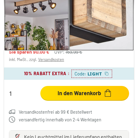
Safari Deckenleuchte Naturfarben,
Schwarz, 5-flammig
2 Bewertungen
79,99 €
-52%
Sie sparen
90,00 €
UVP:
169,99 €
inkl. MwSt., zzgl.
Versandkosten
10% RABATT EXTRA
:
LIGHT
Code:
In den Warenkorb
Versandkostenfrei ab 99 € Bestellwert
versandfertig innerhalb von 2-4 Werktagen
Kein Leuchtmittel
im Lieferumfang enthalten.