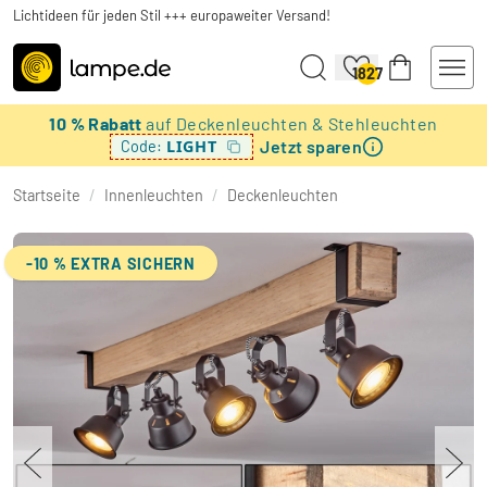
Lichtideen für jeden Stil +++ europaweiter Versand!
1827
10 % Rabatt
auf Deckenleuchten & Stehleuchten
Jetzt sparen
LIGHT
Code:
Startseite
/
Innenleuchten
/
Deckenleuchten
-10 % EXTRA SICHERN