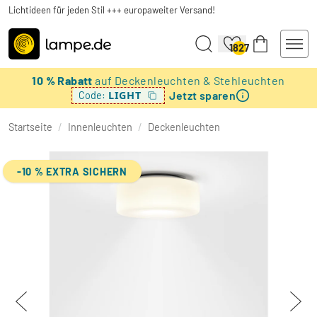
Lichtideen für jeden Stil +++ europaweiter Versand!
1827
10 % Rabatt
auf Deckenleuchten & Stehleuchten
Jetzt sparen
LIGHT
Code:
Startseite
/
Innenleuchten
/
Deckenleuchten
-10 % EXTRA SICHERN