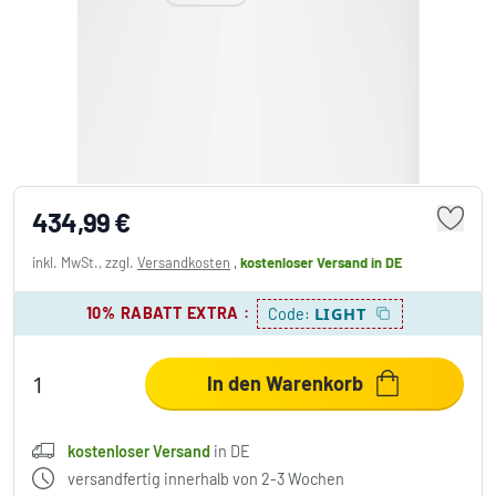
Serien Lighting CURLING Deckenleuchte
LED Aluminium, 1-flammig
434,99 €
inkl. MwSt., zzgl.
Versandkosten
,
kostenloser Versand
in DE
10% RABATT EXTRA
:
LIGHT
Code:
In den Warenkorb
kostenloser Versand
in DE
versandfertig innerhalb von 2-3 Wochen