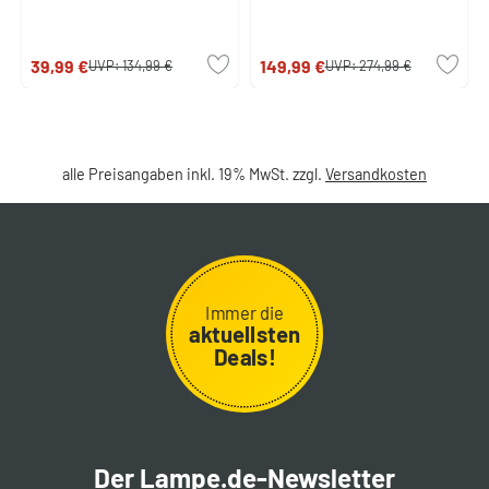
39,99 €
149,99 €
UVP:
134,99 €
UVP:
274,99 €
alle Preisangaben inkl. 19% MwSt. zzgl.
Versandkosten
Immer die
aktuellsten
Deals!
Der Lampe.de-Newsletter