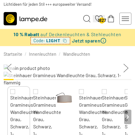
Lichtideen für jeden Stil +++ europaweiter Versand!
1827
10 % Rabatt
auf Deckenleuchten & Stehleuchten
Jetzt sparen
LIGHT
Code:
Startseite
/
Innenleuchten
/
Wandleuchten