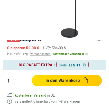
Steinhauer Prestige Chic Bogenlampe
Schwarz, 1-flammig
330,00 €
-14%
Sie sparen
54,99 €
UVP:
384,99 €
inkl. MwSt., zzgl.
Versandkosten
,
kostenloser Versand
in DE
10% RABATT EXTRA
:
LIGHT
Code:
In den Warenkorb
kostenloser Versand
in DE
versandfertig innerhalb von 4-8 Werktagen