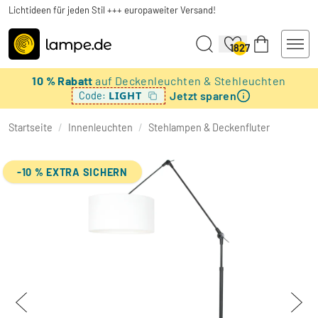
Lichtideen für jeden Stil +++ europaweiter Versand!
1827
10 % Rabatt
auf Deckenleuchten & Stehleuchten
Jetzt sparen
LIGHT
Code:
Startseite
/
Innenleuchten
/
Stehlampen & Deckenfluter
-10 % EXTRA SICHERN