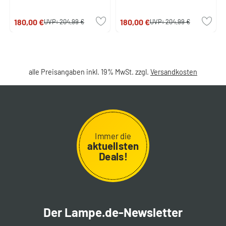
180,00 €
180,00 €
UVP:
204,99 €
UVP:
204,99 €
alle Preisangaben inkl. 19% MwSt. zzgl.
Versandkosten
Immer die
aktuellsten
Deals!
Der Lampe.de-Newsletter