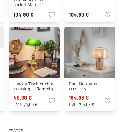
Nickel-Matt, 1-
flammig
104,90 €
104,90 €
Havsta Tischleuchte
Paul Neuhaus
Messing, 1-flammig
FUNGUS
Tischleuchte
49,99 €
164,03 €
Bernsteinfarben, 1-
flammig
UVP:
79,99 €
UVP:
215,95 €
356325