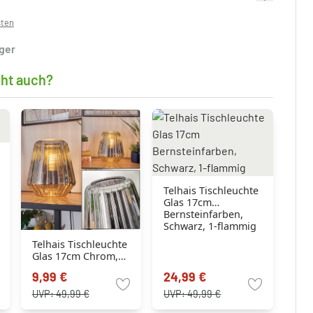
sten
ager
cht auch?
Telhais Tischleuchte
Glas 17cm
Bernsteinfarben,
Schwarz, 1-flammig
Telhais Tischleuchte
Glas 17cm Chrom,
Rauchfarben,
9,99 €
24,99 €
Schwarz, 1-flammig
UVP:
49,99 €
UVP:
49,99 €