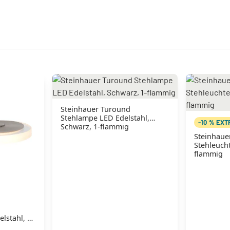
Steinhauer Turound
Stehlampe LED Edelstahl,
-10 % EX
Schwarz, 1-flammig
Steinhaue
Stehleuch
flammig
lstahl, 1-