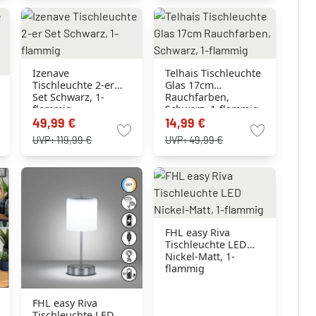
Izenave
Telhais Tischleuchte
Tischleuchte 2-er
Glas 17cm
Set Schwarz, 1-
Rauchfarben,
flammig
Schwarz, 1-flammig
49,99 €
14,99 €
UVP:
119,99 €
UVP:
49,99 €
FHL easy Riva
Tischleuchte LED
Nickel-Matt, 1-
flammig
FHL easy Riva
Tischleuchte LED