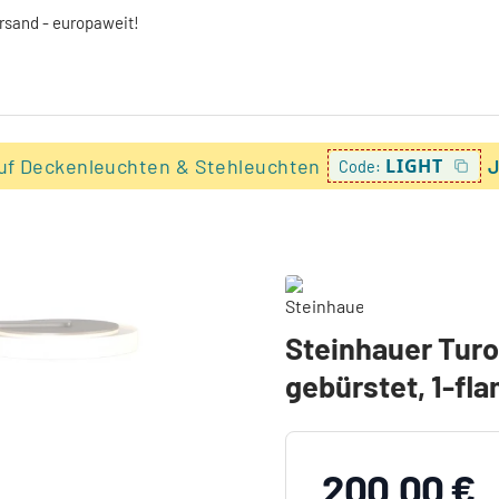
ersand - europaweit!
uf Deckenleuchten & Stehleuchten
LIGHT
J
Code:
Steinhauer Turo
gebürstet, 1-fl
200,00 €