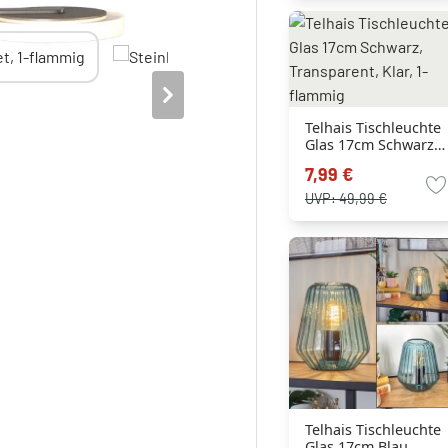
Telhais Tischleuchte
Glas 17cm Schwarz,
Transparent, Klar, 1-
7,99 €
flammig
UVP:
49,99 €
Telhais Tischleuchte
Glas 17cm Blau,