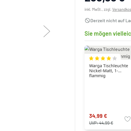
inkl. MwSt., zzgl.
Versandko
Derzeit nicht auf L
Sie mögen viellei
Warga Tischleuchte
Nickel-Matt, 1-
flammig
34,99 €
UVP:
44,99 €