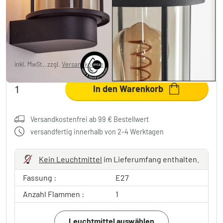
flammig
44,99 €
-35%
Sie sparen
25,00 €
UVP:
69,99 €
inkl. MwSt., zzgl.
Versandkosten
In den Warenkorb
Versandkostenfrei ab 99 € Bestellwert
versandfertig innerhalb von 2-4 Werktagen
Kein Leuchtmittel
im Lieferumfang enthalten.
Fassung :
E27
Anzahl Flammen :
1
Leuchtmittel auswählen